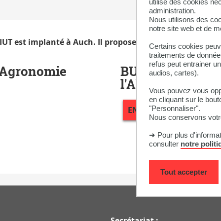
utilise des cookies né
administration.
Nous utilisons des coo
notre site web et de 
UT est implanté à Auch. Il propose 2 BUT :
Certains cookies peuve
traitements de données
refus peut entrainer u
 Agronomie
BUT Génie Biolo
audios, cartes).
l'Aliment et bio
Vous pouvez vous oppo
en cliquant sur le bout
"Personnaliser".
EN SAVOIR PLUS
Nous conservons votre
➜ Pour plus d'informa
consulter
notre polit
Tout accepter
Secrétariat :