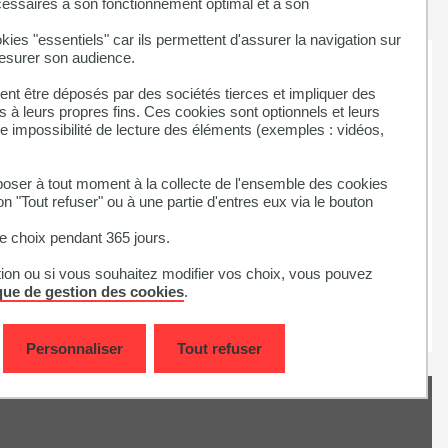
cessaires à son fonctionnement optimal et à son
kies "essentiels" car ils permettent d'assurer la navigation sur
mesurer son audience.
nt être déposés par des sociétés tierces et impliquer des
 à leurs propres fins. Ces cookies sont optionnels et leurs
ne impossibilité de lecture des éléments (exemples : vidéos,
gique parcours Sciences de
technologie
ser à tout moment à la collecte de l'ensemble des cookies
on "Tout refuser" ou à une partie d'entres eux via le bouton
 choix pendant 365 jours.
tion ou si vous souhaitez modifier vos choix, vous pouvez
ique de gestion des cookies
.
Personnaliser
Tout refuser